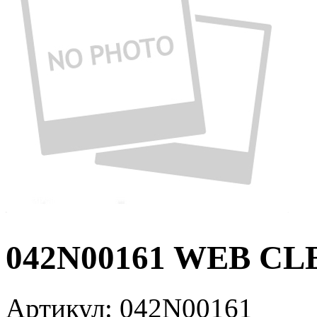
042N00161 WEB CL
Артикул:
042N00161