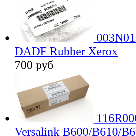
003N01
DADF Rubber Xerox
700
руб
116R00
Versalink B600/B610/B