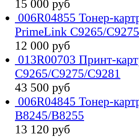
15 000
руб
006R04855 Тонер-картр
PrimeLink C9265/C927
12 000
руб
013R00703 Принт-карт
C9265/C9275/C9281
43 500
руб
006R04845 Тонер-картр
B8245/B8255
13 120
руб