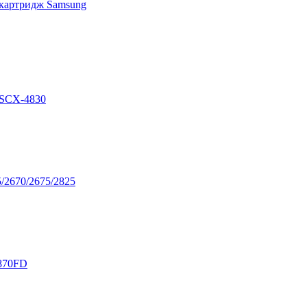
картридж Samsung
 SCX-4830
/2670/2675/2825
870FD