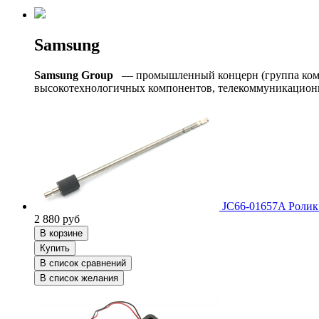
Samsung
Samsung Group
— промышленный концерн (группа компа
высокотехнологичных компонентов, телекоммуникационно
JC66-01657A Ролик
2 880
руб
В корзине
Купить
В список сравнений
В список желания