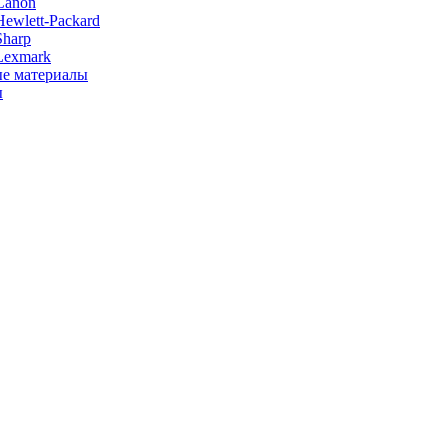
Canon
ewlett-Packard
Sharp
Lexmark
е материалы
ы