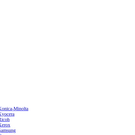
onica-Minolta
Kyocera
Ricoh
Xerox
Samsung