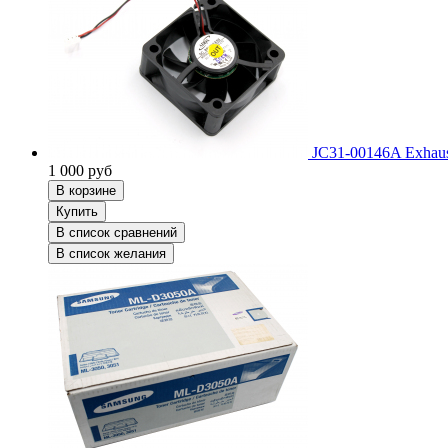
JC31-00146A Exhaus
1 000
руб
В корзине
Купить
В список сравнений
В список желания