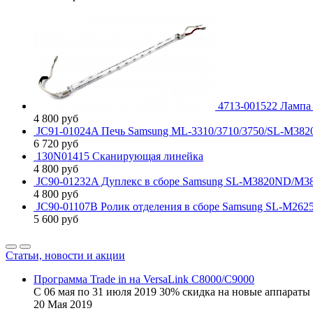
4713-001522 Лампа 
4 800
руб
JC91-01024A Печь Samsung ML-3310/3710/3750/SL-M3820
6 720
руб
130N01415 Сканирующая линейка
4 800
руб
JC90-01232A Дуплекс в сборе Samsung SL-M3820ND/M3
4 800
руб
JC90-01107B Ролик отделения в сборе Samsung SL-M2625
5 600
руб
Статьи, новости и акции
Программа Trade in на VersaLink C8000/C9000
С 06 мая по 31 июля 2019 30% скидка на новые аппараты 
20
Мая
2019