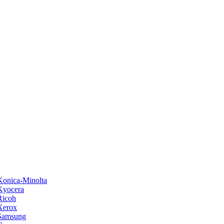
onica-Minolta
Kyocera
Ricoh
Xerox
Samsung