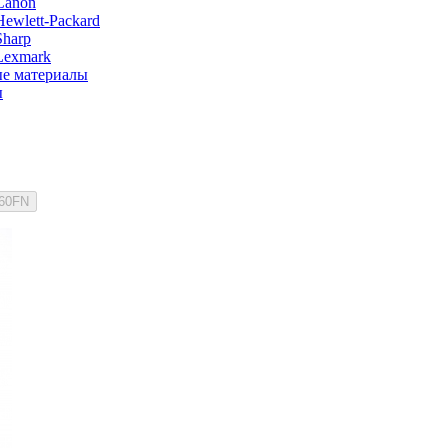
Canon
ewlett-Packard
Sharp
Lexmark
е материалы
ы
160FN