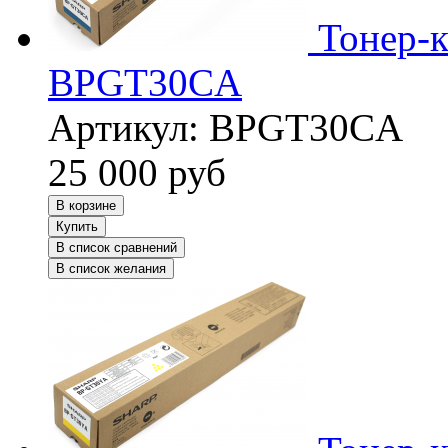
Тонер-к
BPGT30CA
Артикул:
BPGT30CA
25 000
руб
В корзине
Купить
В список сравнений
В список желания