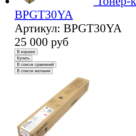
Тонер-
BPGT30YA
Артикул:
BPGT30YA
25 000
руб
В корзине
Купить
В список сравнений
В список желания