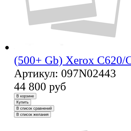
(500+ Gb) Xerox C620/
Артикул:
097N02443
44 800
руб
В корзине
Купить
В список сравнений
В список желания