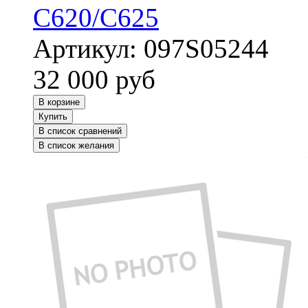
C620/C625
Артикул:
097S05244
32 000
руб
В корзине
Купить
В список сравнений
В список желания