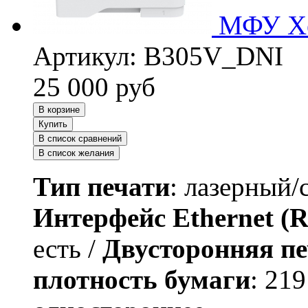
МФУ Xe
Артикул:
B305V_DNI
25 000
руб
В корзине
Купить
В список сравнений
В список желания
Тип печати
: лазерный/
Интерфейс Ethernet (R
есть /
Двусторонняя пе
плотность бумаги
: 219