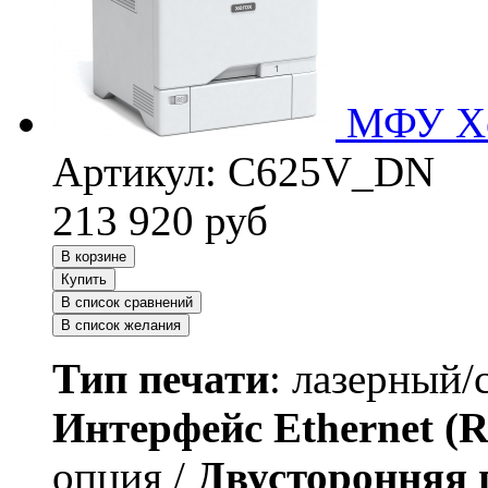
МФУ Xe
Артикул:
C625V_DN
213 920
руб
В корзине
Купить
В список сравнений
В список желания
Тип печати
: лазерный/
Интерфейс Ethernet (R
опция /
Двусторонняя 