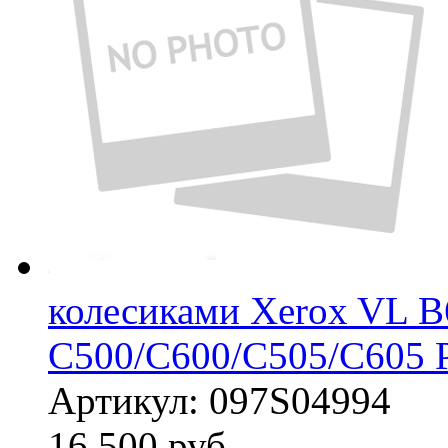
колесиками Xerox VL B
C500/C600/C505/C605 
Артикул:
097S04994
16 500
руб