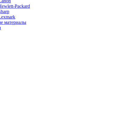
Canon
ewlett-Packard
Sharp
Lexmark
е материалы
ы