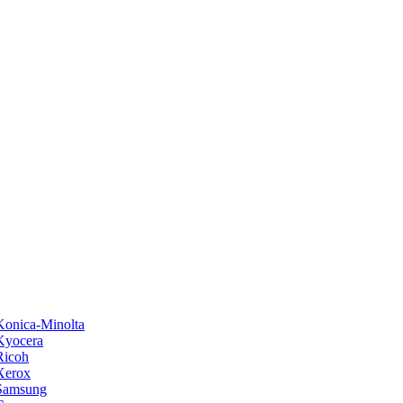
onica-Minolta
Kyocera
Ricoh
Xerox
Samsung