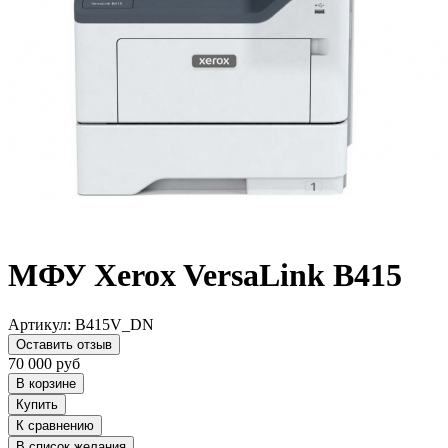
МФУ Xerox VersaLink B415
Артикул:
B415V_DN
Оставить отзыв
70 000
руб
В корзине
Купить
К сравнению
В список желания