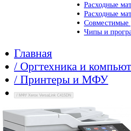
Расходные ма
Расходные ма
Совместимые 
Чипы и прогр
Главная
/
Оргтехника и компью
/
Принтеры и МФУ
/
МФУ Xerox VersaLink C415DN