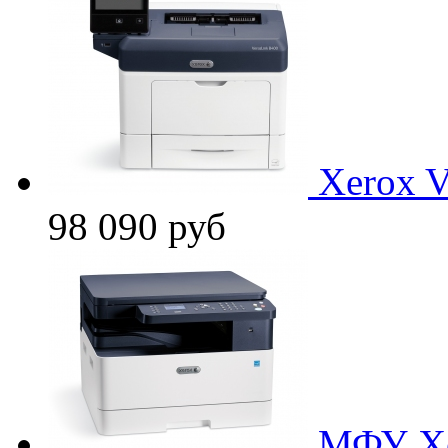
Xerox 
98 090
руб
МФУ X