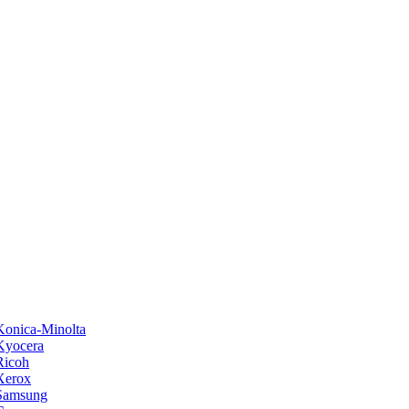
onica-Minolta
Kyocera
Ricoh
Xerox
Samsung