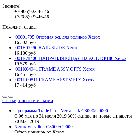
Звоните!
+7(495)923-46-46
+7(985)923-46-46
Похожие товары
00001795 Опорная ось для роликов Xerox
16 302
руб
001E65290 RAIL-SLIDE Xerox
16 186
руб
001E78400 НАПРАВЛЯЮЩАЯ ПЛАСТ. DP180 Xerox
19 579
руб
001K04941 FRAME ASSY OFFS Xerox
16 451
руб
001K09811 FRAME ASSEMBLY Xerox
17 414
руб
Статьи, новости и акции
Программа Trade in на VersaLink C8000/C9000
С 06 мая по 31 июля 2019 30% скидка на новые аппараты 
20
Мая
2019
Xerox Versalink C8000/C9000
Обзор новинок от Xerox.