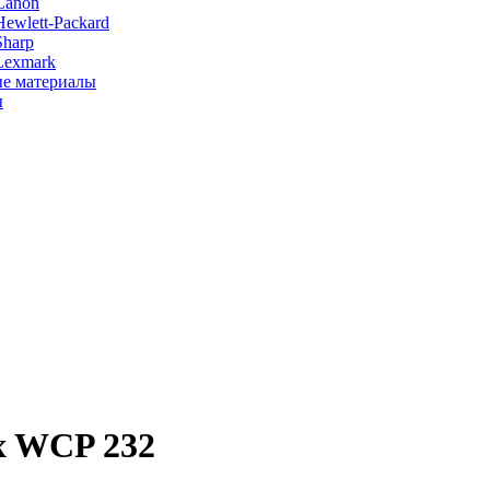
Canon
ewlett-Packard
Sharp
Lexmark
е материалы
ы
x WCP 232