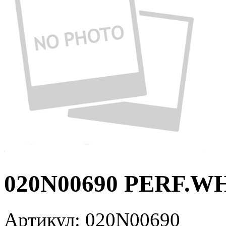
020N00690 PERF.W
Артикул:
020N00690