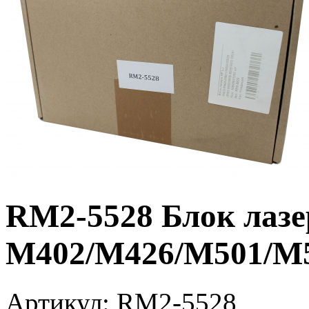
RM2-5528 Блок лазе
M402/M426/M501/M
Артикул:
RM2-5528