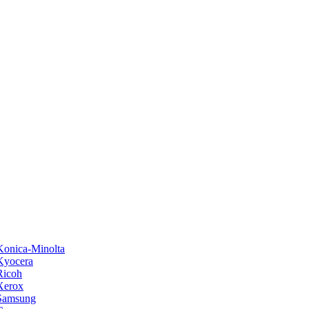
onica-Minolta
Kyocera
Ricoh
Xerox
Samsung