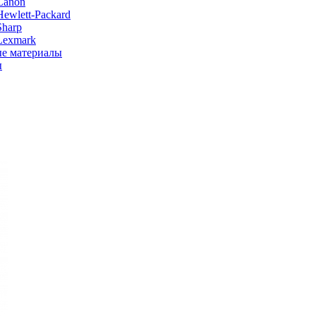
Canon
ewlett-Packard
Sharp
Lexmark
е материалы
ы