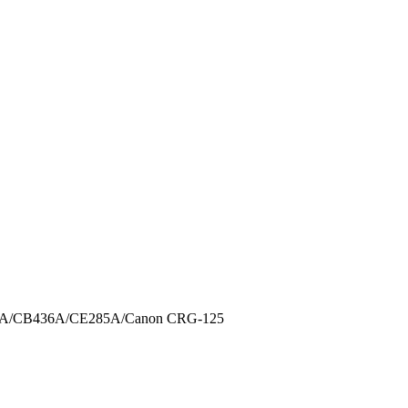
B435A/CB436A/CE285A/Canon CRG-125