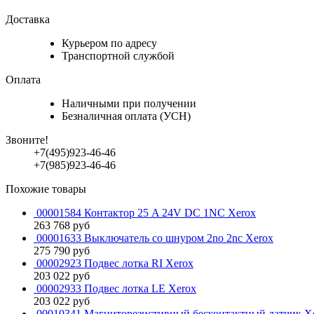
Доставка
Курьером по адресу
Транспортной службой
Оплата
Наличными при получении
Безналичная оплата (УСН)
Звоните!
+7(495)923-46-46
+7(985)923-46-46
Похожие товары
00001584 Контактор 25 A 24V DC 1NC Xerox
263 768
руб
00001633 Выключатель со шнуром 2no 2nc Xerox
275 790
руб
00002923 Подвес лотка RI Xerox
203 022
руб
00002933 Подвес лотка LE Xerox
203 022
руб
00010341 Магниторезистивный бесконтактный датчик X