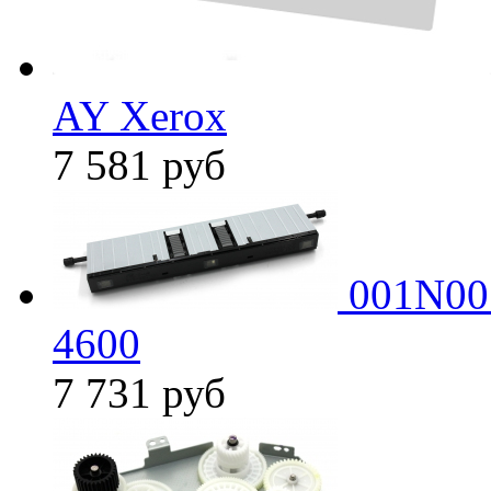
AY Xerox
7 581
руб
001N005
4600
7 731
руб