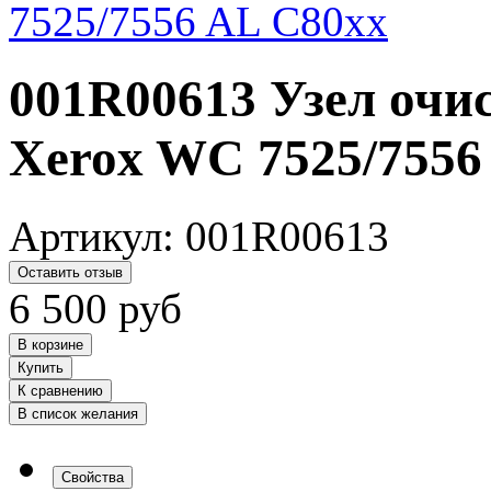
001R00613 Узел очи
Xerox WC 7525/7556
Артикул:
001R00613
Оставить отзыв
6 500
руб
В корзине
Купить
К сравнению
В список желания
Свойства