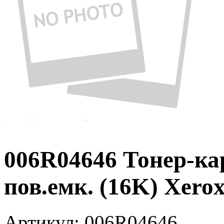
006R04646 Тонер-к
пов.емк. (16K) Xero
Артикул:
006R04646