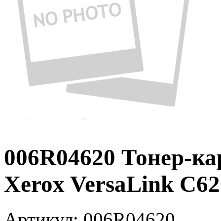
006R04620 Тонер-ка
Xerox VersaLink C62
Артикул:
006R04620