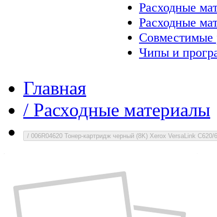
Расходные ма
Расходные ма
Совместимые 
Чипы и прогр
Главная
/
Расходные материалы
/
006R04620 Тонер-картридж черный (8K) Xerox VersaLink C620/