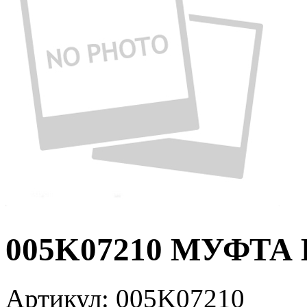
005K07210 МУФТА В
Артикул:
005K07210