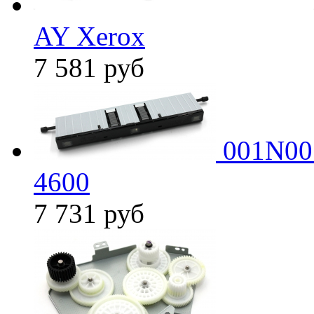
AY Xerox
7 581
руб
001N005
4600
7 731
руб