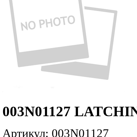
003N01127 LATCHI
Артикул:
003N01127