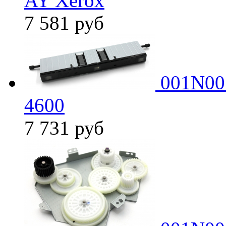
AY Xerox
7 581
руб
001N005
4600
7 731
руб