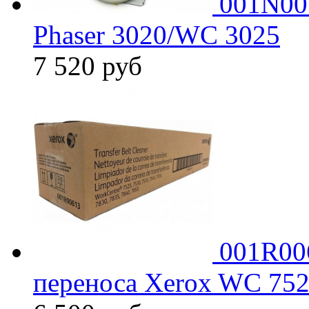
001N00
Phaser 3020/WC 3025
7 520
руб
001R00
переноса Xerox WC 75