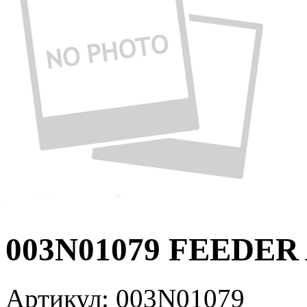
003N01079 FEEDER
Артикул:
003N01079