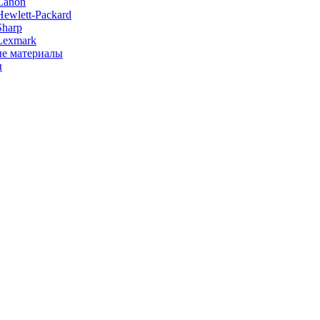
Canon
ewlett-Packard
Sharp
Lexmark
е материалы
ы