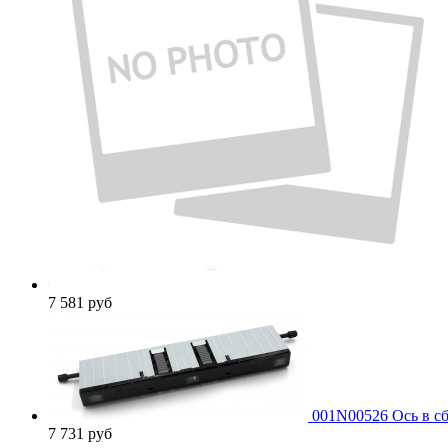
7 581
руб
001N00526 Ось в сб
7 731
руб