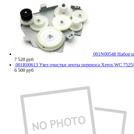
001N00548 Набор ш
7 520
руб
001R00613 Узел очистки ленты переноса Xerox WC 7525
6 500
руб