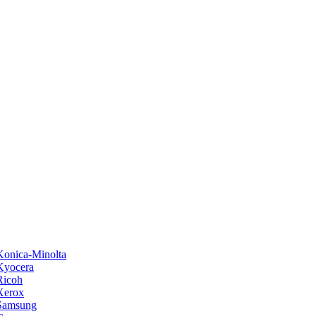
onica-Minolta
Kyocera
Ricoh
Xerox
Samsung