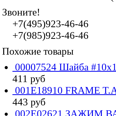
Звоните!
+7(495)923-46-46
+7(985)923-46-46
Похожие товары
00007524 Шайба #10x1
411
руб
001E18910 FRAME T.A
443
руб
002E02621 ЗАЖИМ В