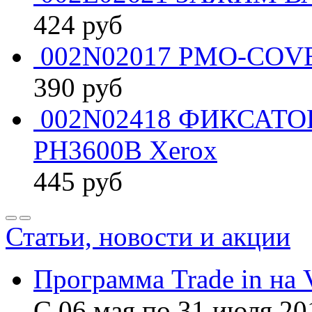
424
руб
002N02017 PMO-COVE
390
руб
002N02418 ФИКСАТ
PH3600B Xerox
445
руб
Статьи, новости и акции
Программа Trade in на 
С 06 мая по 31 июля 20