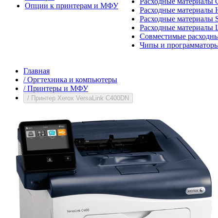
Расходные материалы 
Опции к принтерам и МФУ
Расходные материалы H
Расходные материалы 
Расходные материалы 
Совместимые расходны
Чипы и программатор
Главная
/
Оргтехника и компьютеры
/
Принтеры и МФУ
/
Принтер Xerox VersaLink C400DN