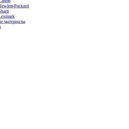
Canon
ewlett-Packard
Sharp
Lexmark
е материалы
ы