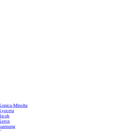
onica-Minolta
Kyocera
Ricoh
Xerox
Samsung