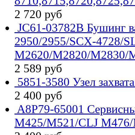
8710,8715,8720,8725,8
2 720
руб
JC61-03782B Бушинг в
2950/2955/SCX-4728/S
M2620/M2820/M2830/
2 589
руб
5851-3580 Узел захват
2 400
руб
A8P79-65001 Сервисны
M425/M521/CLJ M476