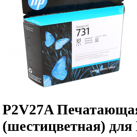
P2V27A Печатающая
(шестицветная) для 