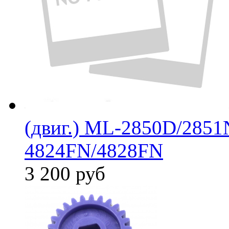
(двиг.) ML-2850D/285
4824FN/4828FN
3 200
руб