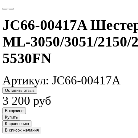
JC66-00417A Шестер
ML-3050/3051/2150/
5530FN
Артикул:
JC66-00417A
Оставить отзыв
3 200
руб
В корзине
Купить
К сравнению
В список желания