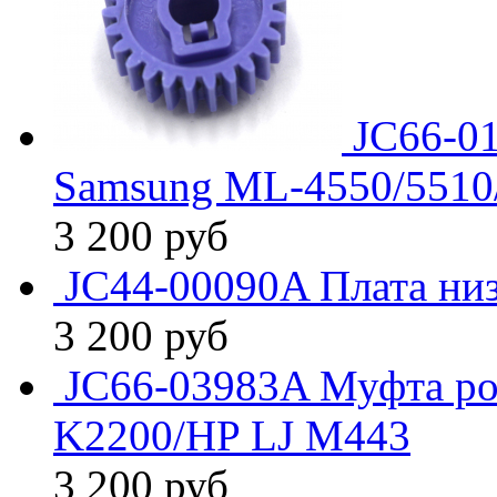
JC66-0
Samsung ML-4550/5510
3 200
руб
JC44-00090A Плата ни
3 200
руб
JC66-03983A Муфта ро
K2200/HP LJ M443
3 200
руб