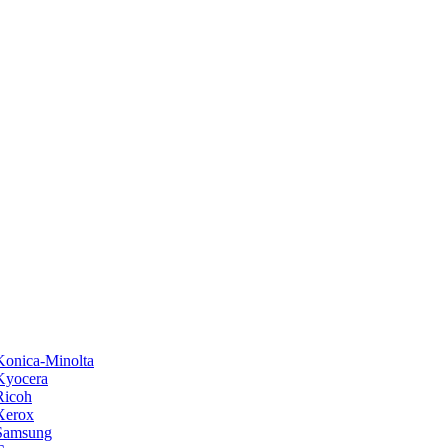
onica-Minolta
Kyocera
Ricoh
Xerox
Samsung