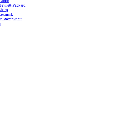
Canon
ewlett-Packard
Sharp
Lexmark
е материалы
ы