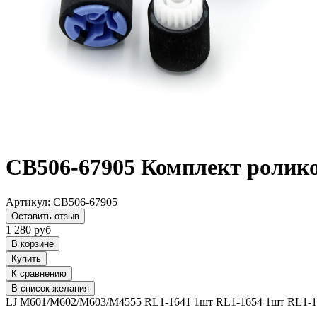
CB506-67905 Комплект ролико
Артикул:
CB506-67905
Оставить отзыв
1 280
руб
В корзине
Купить
К сравнению
В список желания
LJ M601/M602/M603/M4555 RL1-1641 1шт RL1-1654 1шт RL1-1