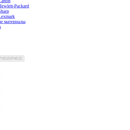
Canon
ewlett-Packard
Sharp
Lexmark
е материалы
ы
/P4015/P4515