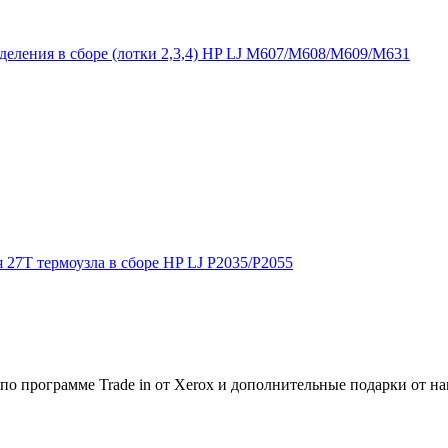
деления в сборе (лотки 2,3,4) HP LJ M607/M608/M609/M631
27T термоузла в сборе HP LJ P2035/P2055
по программе Trade in от Xerox и дополнительные подарки от на