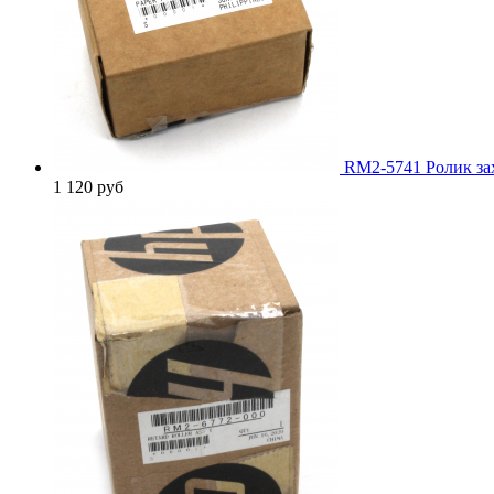
RM2-5741 Ролик зах
1 120
руб