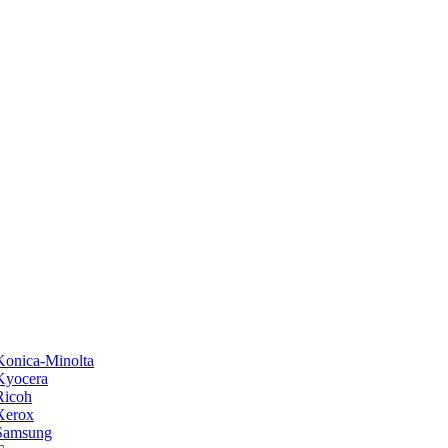
onica-Minolta
Kyocera
Ricoh
Xerox
Samsung