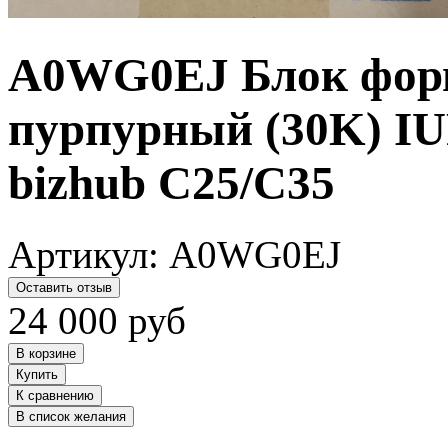
A0WG0EJ Блок фор
пурпурный (30K) IU
bizhub C25/C35
Артикул:
A0WG0EJ
Оставить отзыв
24 000
руб
В корзине
Купить
К сравнению
В список желания