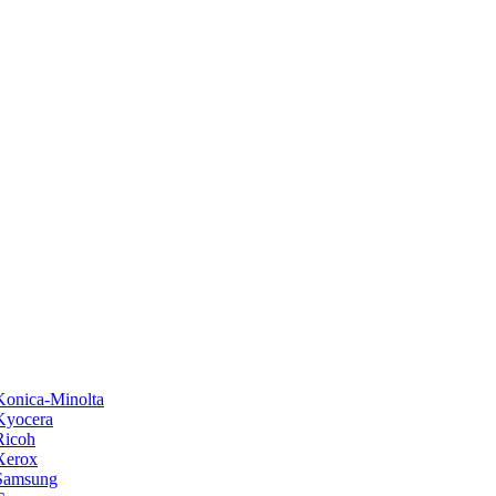
onica-Minolta
Kyocera
Ricoh
Xerox
Samsung