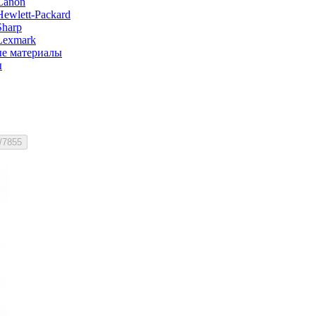
Canon
ewlett-Packard
Sharp
Lexmark
е материалы
ы
6 7845/7855