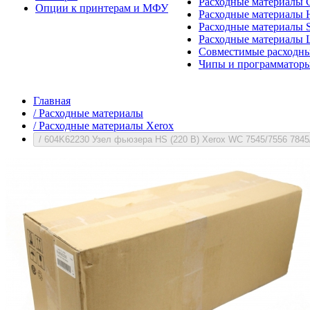
Расходные материалы 
Опции к принтерам и МФУ
Расходные материалы H
Расходные материалы 
Расходные материалы 
Совместимые расходны
Чипы и программатор
Главная
/
Расходные материалы
/
Расходные материалы Xerox
/
604K62230 Узел фьюзера HS (220 В) Xerox WC 7545/755