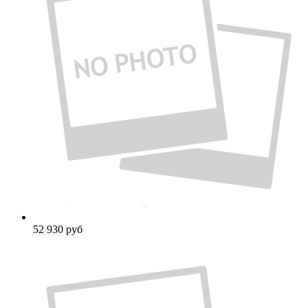
52 930
руб