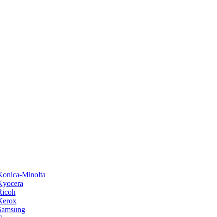
onica-Minolta
Kyocera
Ricoh
Xerox
Samsung