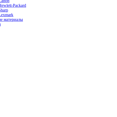
Canon
ewlett-Packard
Sharp
Lexmark
е материалы
ы