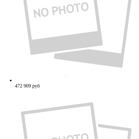
472 909
руб