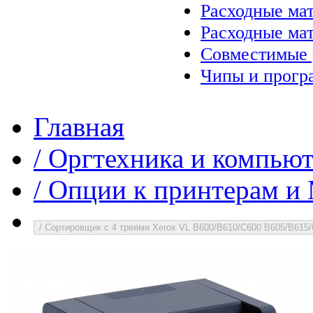
Расходные ма
Расходные ма
Совместимые 
Чипы и прогр
Главная
/
Оргтехника и компью
/
Опции к принтерам 
/
Сортировщик с 4 треями Xerox VL B600/B610/C600 B605/B615