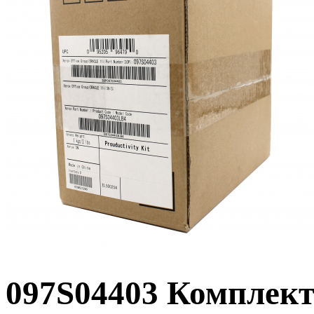
097S04403 Комплек