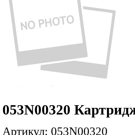
053N00320 Картрид
Артикул:
053N00320