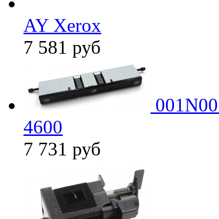
AY Xerox
7 581
руб
001N005
4600
7 731
руб