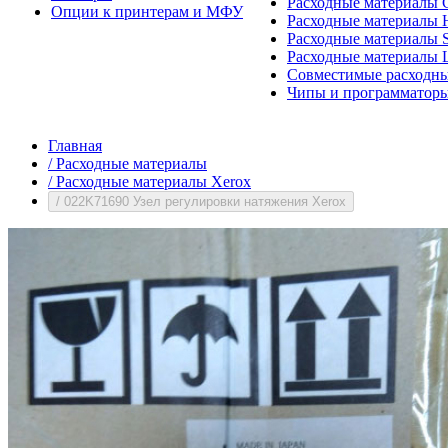
Расходные материалы 
Опции к принтерам и МФУ
Расходные материалы H
Расходные материалы 
Расходные материалы 
Совместимые расходны
Чипы и программатор
Главная
/
Расходные материалы
/
Расходные материалы Xerox
/
022K71690 Узел регулировки натяжения Xerox