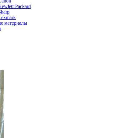
Canon
ewlett-Packard
Sharp
Lexmark
е материалы
ы