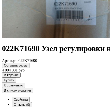
022K71690 Узел регулировки 
Артикул:
022K71690
Оставить отзыв
4 004 331
руб
В корзине
Купить
К сравнению
В список желания
Свойства
Отзывы
(0)