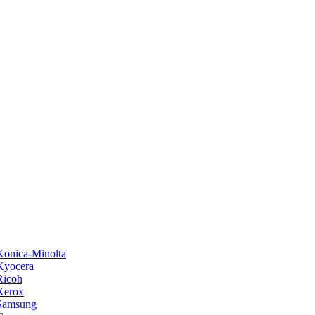
onica-Minolta
Kyocera
Ricoh
Xerox
Samsung