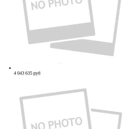
4 043 635
руб