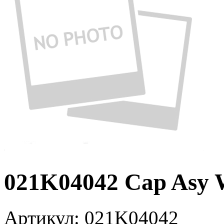
021K04042 Cap Asy 
Артикул:
021K04042