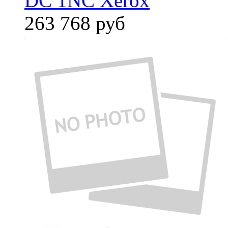
DC 1NC Xerox
263 768
руб