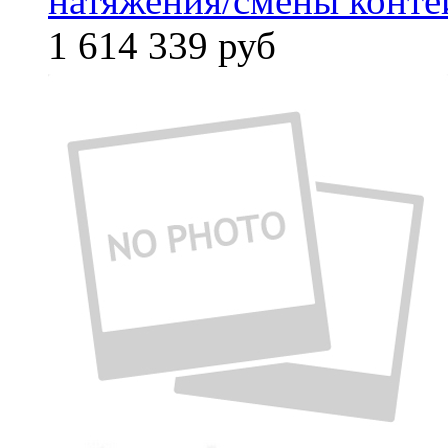
натяжения/смены конте
1 614 339
руб