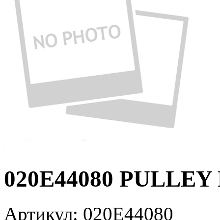
020E44080 PULLEY 
Артикул:
020E44080