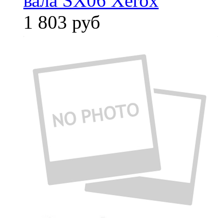
вала SX06 Xerox
1 803
руб