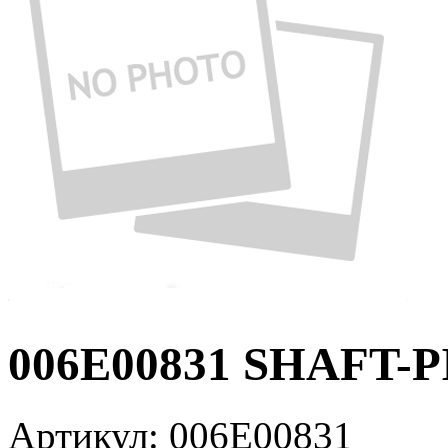
006E00831 SHAFT-P
Артикул:
006E00831