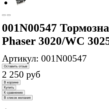
001N00547 Тормозна
Phaser 3020/WC 302
Артикул:
001N00547
Оставить отзыв
2 250
руб
В корзине
Купить
К сравнению
В список желания