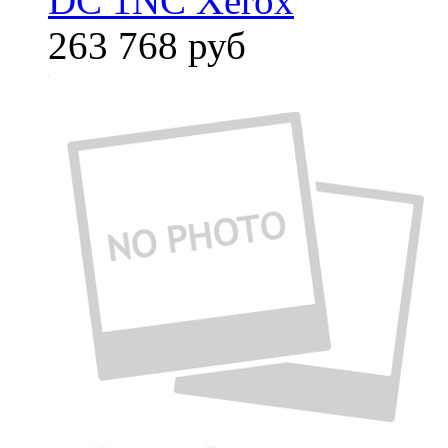
DC 1NC Xerox
263 768
руб