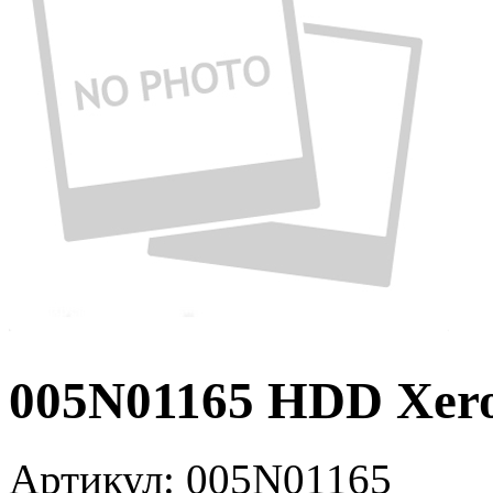
005N01165 HDD Xer
Артикул:
005N01165