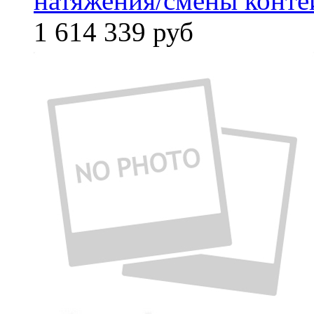
натяжения/смены конте
1 614 339
руб