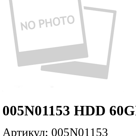
005N01153 HDD 60G
Артикул:
005N01153