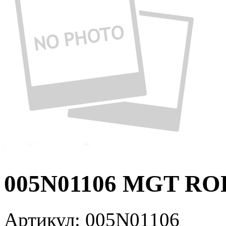
005N01106 MGT RO
Артикул:
005N01106