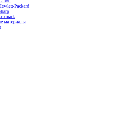
Canon
ewlett-Packard
Sharp
Lexmark
е материалы
ы