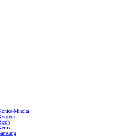
onica-Minolta
Kyocera
Ricoh
Xerox
Samsung