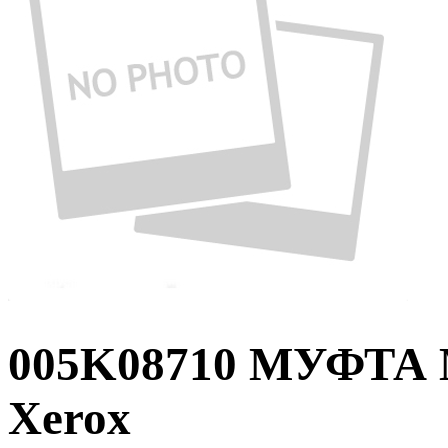
005K08710 МУФТ
Xerox