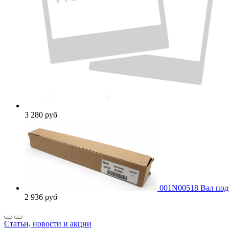
3 280
руб
001N00518 Вал подб
2 936
руб
Статьи, новости и акции