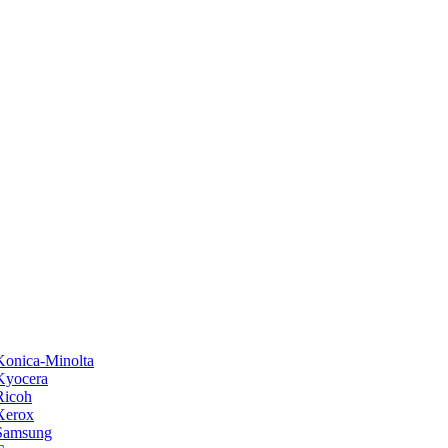
onica-Minolta
Kyocera
Ricoh
Xerox
Samsung