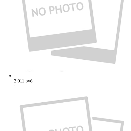
3 011
руб