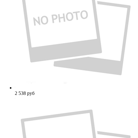
2 538
руб