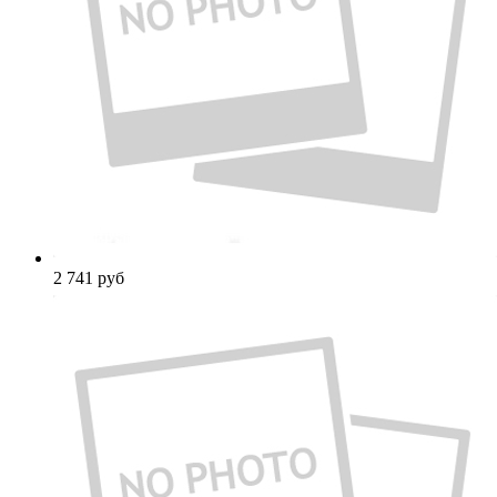
2 741
руб