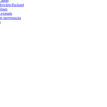
Canon
ewlett-Packard
Sharp
Lexmark
е материалы
ы