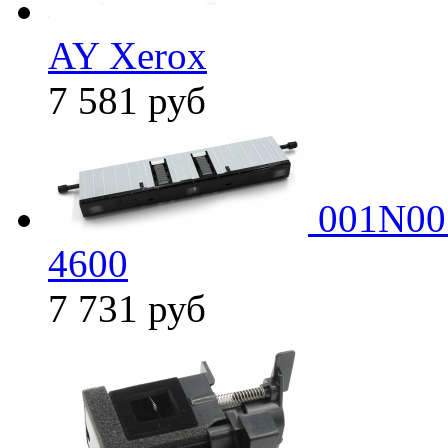
AY Xerox
7 581
руб
001N005
4600
7 731
руб