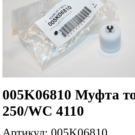
005K06810 Муфта т
250/WC 4110
Артикул:
005K06810