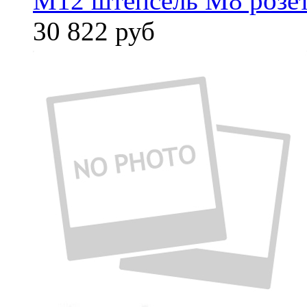
M12 штепсель M8 розет
30 822
руб