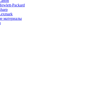
Canon
ewlett-Packard
Sharp
Lexmark
е материалы
ы