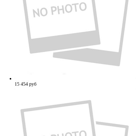
15 454
руб