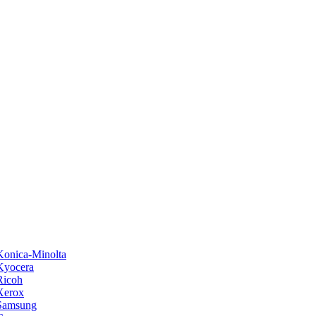
onica-Minolta
Kyocera
Ricoh
Xerox
Samsung