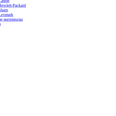
Canon
ewlett-Packard
Sharp
Lexmark
е материалы
ы