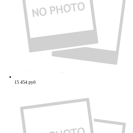
15 454
руб