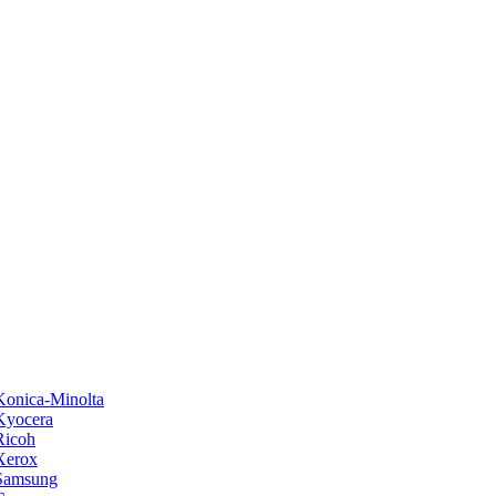
onica-Minolta
Kyocera
Ricoh
Xerox
Samsung