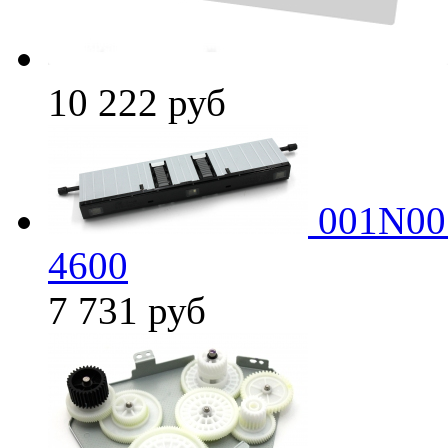
10 222
руб
001N005
4600
7 731
руб