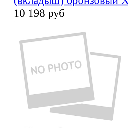
(вкладыш) бронзовый X
10 198
руб